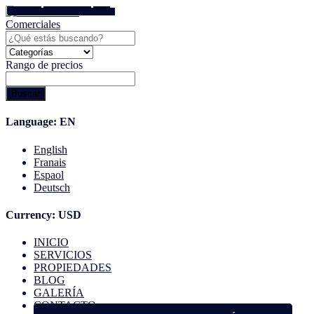
ALQUILER
Bodega - Galpón
Todos
ALQUILER
VENTA
VENTA
Terreno / Lote
Terreno / Lote
Bodega - Galpón
Todos
Terrenos
Todos
Todos
Rango de precios
Buscar
Language:
EN
English
Franais
Espaol
Deutsch
Currency:
USD
INICIO
SERVICIOS
PROPIEDADES
BLOG
GALERÍA
CONTACTO