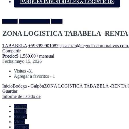
PARQUES INDUSTRIALES & LOGÍSTICOS
RENTA
Bodega - Galpón
Todos
ZONA LOGISTICA TABABELA -RENTA
TABABELA
+593999901087
spsalazar@negocioscorporativos.com
Compartir
Precio:
$ 1,560.00 / mensual
Fecha:
mayo 15, 2026
Visitas -31
Agregar a favoritos - 1
Inicio
Bodega - Galpón
ZONA LOGISTICA TABABELA -RENTA 
Guardar
Informe de listado de
Gallery
Details
Rooms
Video
Features