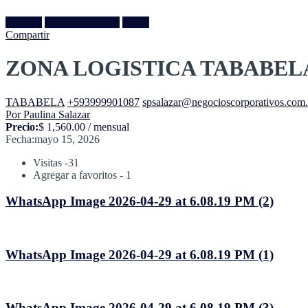
RENTA
Bodega - Galpón
Todos
Compartir
ZONA LOGISTICA TABABELA
TABABELA
+593999901087
spsalazar@negocioscorporativos.com
Por Paulina Salazar
Precio:
$ 1,560.00 / mensual
Fecha:
mayo 15, 2026
Visitas -31
Agregar a favoritos - 1
WhatsApp Image 2026-04-29 at 6.08.19 PM (2)
WhatsApp Image 2026-04-29 at 6.08.19 PM (1)
WhatsApp Image 2026-04-29 at 6.08.19 PM (3)