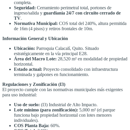
completa
.
Seguridad:
Cerramiento perimetral total, portones de
ingreso/salida y
guardianía 24/7 con circuito cerrado de
TV
.
Normativa Municipal:
COS total del 240%, altura permitida
de 16m (4 pisos) y retiros frontales de 10m
.
Información General y Ubicación
Ubicación:
Parroquia Calacalí, Quito. Situado
estratégicamente en la vía principal E28
.
Área del Macro Lote:
28,520 m² en modalidad de propiedad
horizontal
.
Estado actual:
Proyecto consolidado con infraestructura
terminada y galpones en funcionamiento
.
Regulaciones y Zonificación (I3)
El proyecto cumple con las normativas municipales más exigentes
para uso industrial
:
Uso de suelo:
(I3) Industrial de Alto Impacto
.
Lote mínimo (para zonificación):
5,000 m² (el parque
funciona bajo propiedad horizontal con lotes menores
individuales)
.
COS Planta Baja:
60%
.