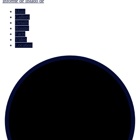
Informe de listado de
Main
Gallery
Details
Rooms
Facts
Video
Location