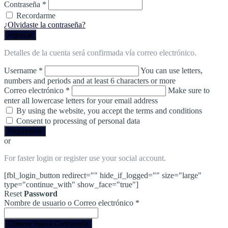
Contraseña *
Recordarme
¿Olvidaste la contraseña?
Ingresar
Detalles de la cuenta será confirmada vía correo electrónico.
Username
*
You can use letters,
numbers and periods and at least 6 characters or more
Correo electrónico *
Make sure to
enter all lowercase letters for your email address
By using the website, you accept the terms and conditions
Consent to processing of personal data
Registrarse
or
For faster login or register use your social account.
[fbl_login_button redirect="" hide_if_logged="" size="large"
type="continue_with" show_face="true"]
Reset
Password
Nombre de usuario o Correo electrónico
*
Obtener Nueva Contraseña