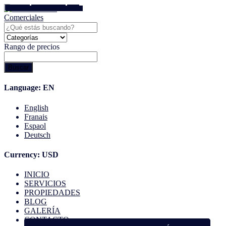
ALQUILER
Bodega - Galpón
Todos
ALQUILER
VENTA
VENTA
Terreno / Lote
Terreno / Lote
Bodega - Galpón
Todos
Terrenos
Todos
Todos
Rango de precios
Buscar
Language:
EN
English
Franais
Espaol
Deutsch
Currency:
USD
INICIO
SERVICIOS
PROPIEDADES
BLOG
GALERÍA
CONTACTO