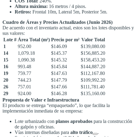
COS Total:
240%
.
Altura máxima:
16 metros / 4 pisos
.
Retiros:
Frontal 10m, Lateral 5m, Posterior 5m
.
Cuadro de Áreas y Precios Actualizados (Junio 2026)
De acuerdo con el inventario actual, estos son los lotes disponibles y
sus valores
:
Lote #
Área Total (m²)
Precio por m²
Valor Total
1
952.00
$146.09
$139,080.00
14
1,079.18
$145.37
$156,885.20
15
1,090.38
$145.32
$158,453.20
16
993.48
$145.84
$144,887.20
19
759.77
$147.63
$112,167.80
20
744.23
$147.79
$109,992.20
26
757.01
$147.66
$111,781.40
29
924.00
$146.28
$135,160.00
Propuesta de Valor e Infraestructura
El producto se entrega “empaquetado”, lo que facilita la
implementación inmediata de su empresa
:
Lote urbanizado con
planos aprobados
para la construcción
de galpón y oficinas
.
Vías internas diseñadas para
alto tráfico
.