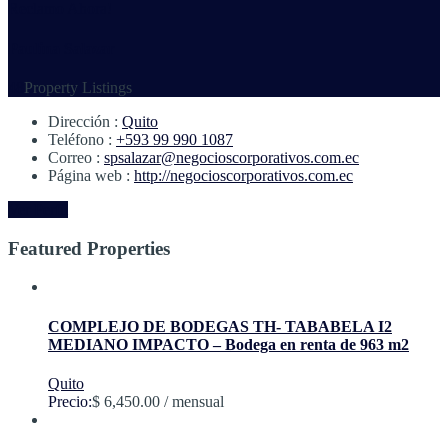
Reclamo Ahora!
Paulina Salazar
48
Property Listings
Dirección :
Quito
Teléfono :
+593 99 990 1087
Correo :
spsalazar@negocioscorporativos.com.ec
Página web :
http://negocioscorporativos.com.ec
Ver Perfil
Featured Properties
COMPLEJO DE BODEGAS TH- TABABELA I2
MEDIANO IMPACTO – Bodega en renta de 963 m2
Quito
Precio:
$ 6,450.00 / mensual